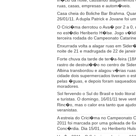
in�cio da noite, causando alagamentos
ruas, casas, empresas e autom�veis.
Casa cheia do Boliche Bar Brahma. Quart
26/01/11. A dupla Patrick e Jovane foi 
O Crici�ma derrotou o Ava� por 2 a 0, 
no est�dio Heriberto H�lse. Jogo v�lid
terceira rodada do Campeonato Catarin
Enxurrada volta a alagar ruas em Sider�
noite de 21 e madrugada de 22 de janeir
Forte chuva da tarde de ter�a-feira (18
rastro de destrui��o no centro de Side
Albina transbordou e alagou v�rias ruas
cidade dois supermercados tiveram o es
pelas �guas, e depois foram saqueados
moradores.
Sol fervendo o Sul do Brasil e todo litoral
e turistas. O domingo, 16/01/11 teve ve
Rinc�o, mas o calor era tanto que ajudo
veranistas.
A estreia do Crici�ma no Campeonato C
2011 foi marcada por uma goleada de 6x
Conc�rdia. Dia 15/01, no Heriberto Huls