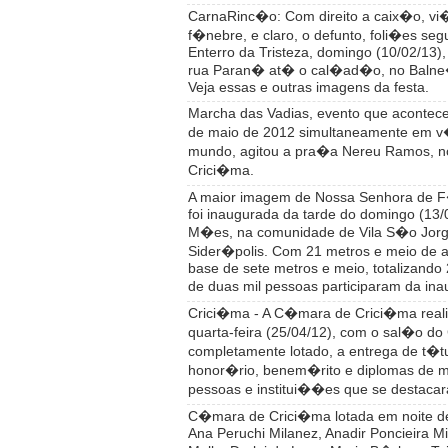
CarnaRinc�o: Com direito a caix�o, vi
f�nebre, e claro, o defunto, foli�es seg
Enterro da Tristeza, domingo (10/02/13)
rua Paran� at� o cal�ad�o, no Balne
Veja essas e outras imagens da festa.
Marcha das Vadias, evento que acontec
de maio de 2012 simultaneamente em v�
mundo, agitou a pra�a Nereu Ramos, no
Crici�ma.
A maior imagem de Nossa Senhora de F�
foi inaugurada da tarde do domingo (13/
M�es, na comunidade de Vila S�o Jor
Sider�polis. Com 21 metros e meio de a
base de sete metros e meio, totalizando
de duas mil pessoas participaram da i
Crici�ma - A C�mara de Crici�ma reali
quarta-feira (25/04/12), com o sal�o d
completamente lotado, a entrega de t�t
honor�rio, benem�rito e diplomas de m
pessoas e institui��es que se destacar
C�mara de Crici�ma lotada em noite 
Ana Peruchi Milanez, Anadir Poncieira Mi