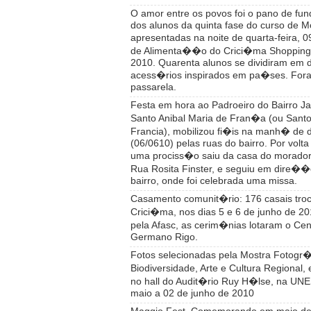
O amor entre os povos foi o pano de fu
dos alunos da quinta fase do curso de M
apresentadas na noite de quarta-feira, 
de Alimenta��o do Crici�ma Shopping,
2010. Quarenta alunos se dividiram em d
acess�rios inspirados em pa�ses. Fora
passarela.
Festa em hora ao Padroeiro do Bairro Ja
Santo Anibal Maria de Fran�a (ou Santo 
Francia), mobilizou fi�is na manh� de
(06/0610) pelas ruas do bairro. Por volt
uma prociss�o saiu da casa do morador
Rua Rosita Finster, e seguiu em dire��
bairro, onde foi celebrada uma missa.
Casamento comunit�rio: 176 casais tr
Crici�ma, nos dias 5 e 6 de junho de 2
pela Afasc, as cerim�nias lotaram o Cen
Germano Rigo.
Fotos selecionadas pela Mostra Fotogr�
Biodiversidade, Arte e Cultura Regiona
no hall do Audit�rio Ruy H�lse, na UNE
maio a 02 de junho de 2010