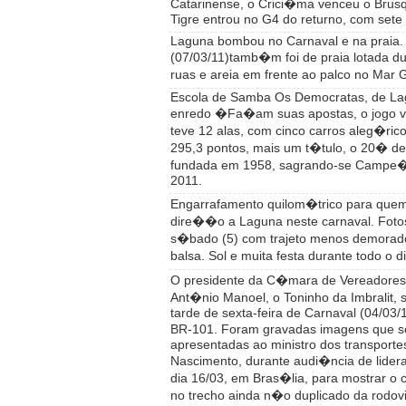
Catarinense, o Crici�ma venceu o Brusq
Tigre entrou no G4 do returno, com sete
Laguna bombou no Carnaval e na praia. 
(07/03/11)tamb�m foi de praia lotada du
ruas e areia em frente ao palco no Mar 
Escola de Samba Os Democratas, de La
enredo �Fa�am suas apostas, o jogo 
teve 12 alas, com cinco carros aleg�ric
295,3 pontos, mais um t�tulo, o 20� de
fundada em 1958, sagrando-se Campe�
2011.
Engarrafamento quilom�trico para quem
dire��o a Laguna neste carnaval. Foto
s�bado (5) com trajeto menos demorad
balsa. Sol e muita festa durante todo o di
O presidente da C�mara de Vereadores
Ant�nio Manoel, o Toninho da Imbralit,
tarde de sexta-feira de Carnaval (04/03/
BR-101. Foram gravadas imagens que 
apresentadas ao ministro dos transportes
Nascimento, durante audi�ncia de lider
dia 16/03, em Bras�lia, para mostrar o 
no trecho ainda n�o duplicado da rodovi