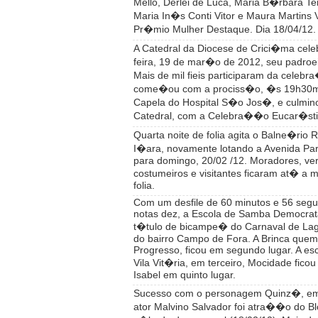
Mello, Derlei de Luca, Maria B�rbara Tei
Maria In�s Conti Vitor e Maura Martins
Pr�mio Mulher Destaque. Dia 18/04/12.
A Catedral da Diocese de Crici�ma cele
feira, 19 de mar�o de 2012, seu padro
Mais de mil fieis participaram da celeb
come�ou com a prociss�o, �s 19h30mi
Capela do Hospital S�o Jos�, e culmin
Catedral, com a Celebra��o Eucar�st
Quarta noite de folia agita o Balne�rio
I�ara, novamente lotando a Avenida P
para domingo, 20/02 /12. Moradores, ver
costumeiros e visitantes ficaram at� a
folia.
Com um desfile de 60 minutos e 56 seg
notas dez, a Escola de Samba Democrat
t�tulo de bicampe� do Carnaval de Lag
do bairro Campo de Fora. A Brinca quem
Progresso, ficou em segundo lugar. A es
Vila Vit�ria, em terceiro, Mocidade ficou
Isabel em quinto lugar.
Sucesso com o personagem Quinz�, em
ator Malvino Salvador foi atra��o do B