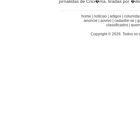
jornalistas de Crici�ma, tiradas por �de
home
|
notícias
|
artigos
|
colunista
anuncie
|
aovivo
|
cadastre-se
|
g
classificados
|
quem
Copyright © 2026. Todos os 