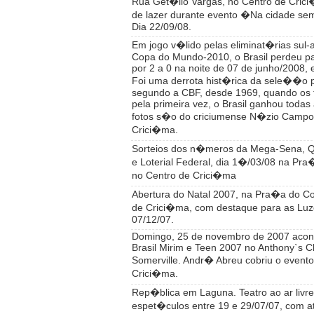
Rua Get�lio Vargas, no Centro de Cric
de lazer durante evento �Na cidade se
Dia 22/09/08.
Em jogo v�lido pelas eliminat�rias sul
Copa do Mundo-2010, o Brasil perdeu p
por 2 a 0 na noite de 07 de junho/2008,
Foi uma derrota hist�rica da sele��o pr
segundo a CBF, desde 1969, quando os 
pela primeira vez, o Brasil ganhou todas 
fotos s�o do criciumense N�zio Campo
Crici�ma.
Sorteios dos n�meros da Mega-Sena, Q
e Loterial Federal, dia 1�/03/08 na Pr
no Centro de Crici�ma
Abertura do Natal 2007, na Pra�a do C
de Crici�ma, com destaque para as Lu
07/12/07.
Domingo, 25 de novembro de 2007 acon
Brasil Mirim e Teen 2007 no Anthony`s 
Somerville. Andr� Abreu cobriu o event
Crici�ma.
Rep�blica em Laguna. Teatro ao ar livr
espet�culos entre 19 e 29/07/07, com a