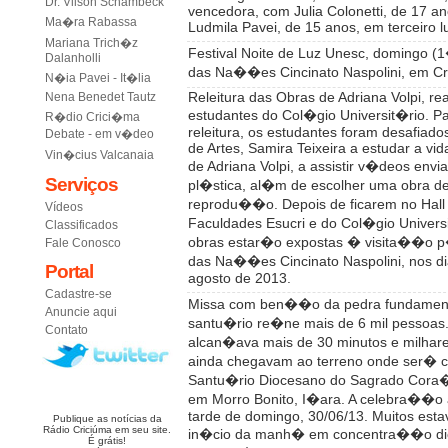
Dr. Vilson Schambeck
vencedora, com Julia Colonetti, de 17 
Ma�ra Rabassa
Ludmila Pavei, de 15 anos, em terceiro l
Mariana Trich�z
Festival Noite de Luz Unesc, domingo (
Dalanholli
das Na��es Cincinato Naspolini, em C
N�ia Pavei - It�lia
Releitura das Obras de Adriana Volpi, rea
Nena Benedet Tautz
estudantes do Col�gio Universit�rio. Par
R�dio Crici�ma
releitura, os estudantes foram desafiado
Debate - em v�deo
de Artes, Samira Teixeira a estudar a vi
Vin�cius Valcanaia
de Adriana Volpi, a assistir v�deos envia
Serviços
pl�stica, al�m de escolher uma obra de
reprodu��o. Depois de ficarem no Hall 
Vídeos
Faculdades Esucri e do Col�gio Universi
Classificados
obras estar�o expostas � visita��o p
Fale Conosco
das Na��es Cincinato Naspolini, nos di
Portal
agosto de 2013.
Cadastre-se
Missa com ben��o da pedra fundament
Anuncie aqui
santu�rio re�ne mais de 6 mil pessoas.
Contato
alcan�ava mais de 30 minutos e milhar
ainda chegavam ao terreno onde ser� 
Santu�rio Diocesano do Sagrado Cora
em Morro Bonito, I�ara. A celebra��o
tarde de domingo, 30/06/13. Muitos est
Publique as notícias da
Rádio Criciúma em seu site.
in�cio da manh� em concentra��o dio
É grátis!