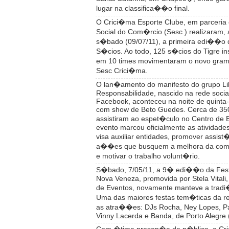
lugar na classifica��o final.
O Crici�ma Esporte Clube, em parceria
Social do Com�rcio (Sesc ) realizaram, 
s�bado (09/07/11), a primeira edi��o 
S�cios. Ao todo, 125 s�cios do Tigre ins
em 10 times movimentaram o novo gram
Sesc Crici�ma.
O lan�amento do manifesto do grupo L
Responsabilidade, nascido na rede social
Facebook, aconteceu na noite de quinta-f
com show de Beto Guedes. Cerca de 35
assistiram ao espet�culo no Centro de 
evento marcou oficialmente as atividade
visa auxiliar entidades, promover assist�
a��es que busquem a melhora da comu
e motivar o trabalho volunt�rio.
S�bado, 7/05/11, a 9� edi��o da Fest
Nova Veneza, promovida por Stela Vitali,
de Eventos, novamente manteve a trad
Uma das maiores festas tem�ticas da r
as atra��es: DJs Rocha, Ney Lopes, Pat
Vinny Lacerda e Banda, de Porto Alegre 