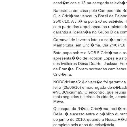
acad�micos e 13 na categoria televis�o
Na estreia em casa pelo Campeonato Bra
C, o Crici�ma venceu o Brasil de Pelota
25/07/10. A vit�ria por 2x0 no est�dio 
com parte das arquibancadas repletas d
garantiu a lideran�a no Grupo D da c
Carnaval de Inverno lotou o sal�o princi
Mampituba, em Crici�ma. Dia 24/07/10
Bate papo sobre o NOB 5 Crici�ma e red
apresenta��o de Robson Lopes e as p
dos twitteiros Deise Duarte, Jackson Fe
de Fran�a. Foram sorteadas camisetas
Crici�ma.
NOBCriciuma5: A divers�o foi garantida 
feira (25/06/10) e madrugada de s�bad
#NOBCriciuma5. O encontro, que reuniu 
mais seguidos tuiteiros da cidade, acon
Meva.
Quiosque da R�dio Crici�ma, no t�rre
Della, � sucesso entre o p�blico duran
de junho de 2010, quando a Nossa R�d
completa seis anos de exist�ncia.