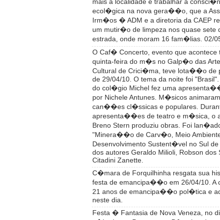
mais a localidade e trabalhar a consci�n
ecol�gica na nova gera��o, que a As
Irm�os � ADM e a diretoria da CAEP re
um mutir�o de limpeza nos quase sete 
estrada, onde moram 16 fam�lias. 02/0
O Caf� Concerto, evento que acontece 
quinta-feira do m�s no Galp�o das Ar
Cultural de Crici�ma, teve lota��o de 
de 29/04/10. O tema da noite foi "Brasil"
do col�gio Michel fez uma apresenta
por Nichele Antunes. M�sicos animara
can��es cl�ssicas e populares. Duran
apresenta��es de teatro e m�sica, o ar
Breno Stern produziu obras. Foi lan�ado 
"Minera��o de Carv�o, Meio Ambiente
Desenvolvimento Sustent�vel no Sul de 
dos autores Geraldo Milioli, Robson dos 
Citadini Zanette.
C�mara de Forquilhinha resgata sua his
festa de emancipa��o em 26/04/10. A 
21 anos de emancipa��o pol�tica e adm
neste dia.
Festa � Fantasia de Nova Veneza, no di