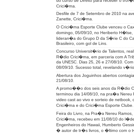
do curso de Direito para receber o trof
Crici�ma.
Desfile de 7 de Setembro de 2010 na av
Zanette, Crici�ma.
O Crici�ma Esporte Clube venceu o Caxi
domingo, 05/09/10, no Heriberto H�lse,
lideran�a do Grupo D da S�rie C do 
Brasileiro, com gol de Lins.
Concurso Universit�rio de Talentos, re
R�dio Crici�ma, em parceria com A Tri
da UNESC. Dias 25, 26 e 27/08/10. Com f
08/09/10. Sucesso total, revelando v�rio
Abertura dos Joguinhos abertos contagi
21/08/10.
A promo��o dos seis anos da R�dio C
terminou dia 14/08/10, na pra�a Nereu
video cast ao vivo e sorteio de netbook
Crici�ma e do Crici�ma Esporte Clube.
Feira do Livro, na Pra�a Nereu Ramos, 
Crici�ma, recebeu em 11/08/10 do l�d
Engenheiros do Hawaii, Humberto Gessi
� autor de tr�s livros, o �ltimo com o t