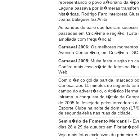
representando o povo a�oriano da �p
Laguna passava por in�meras transf
hist�ricas. Rodrigo Faro interpreta Gius
Joana Balaguer faz Anita.
As bandas de baile que fizeram sucess
passadas em Crici�ma e regi�o. (Esta 
ampliada com frequ�ncia)
Carnaval 2006:
Os melhores momentos 
Avenida Centen�rio, em Crici�ma - SC
Carnaval 2005
: Muita festa e agito no c
Confira mais essa s�rie de fotos na No
Web.
Com o �nico gol da partida, marcado p
Carioca, aos 11 minutos do segundo tem
campo do advers�rio, o Atl�tico Herma
Ibirama, a conquista do t�tulo de Cam
de 2005 foi festejada pelos torcedores 
Esporte Clube na noite de domingo (17/
de segunda-feira nas ruas da cidade.
Semin�rio de Fomento Mercantil
- Ev
dias 28 e 29 de outubro em Florian�poli
Veja mais fotos exclusivas do primeiro H