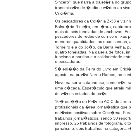
Sincero", que narra a trajet�ria do grup
transmiss�o de �udio e v�deo ao vivo
Crici�ma.
Os pescadores da Col�nia Z-33 e vizin
Balne�rio Rinc�o, em I�ara, capturara
mais de seis toneladas de anchovas. En
pescadores de redes de currico e fixas
menores quantidades, as duas canoas,
Torneiro e a do Jo�o, da Barra Velha, 
quatro toneladas. Na galeria de fotos, 
funciona a partilha e a solidariedade en
e pescadoras.
5� edi��o da Feira do Livro em Crici�
agosto, na pra�a Nereu Ramos, no cent
Neve na serra catarinense, como n�o s
uma d�cada. Espet�culo que atraiu milh
de v�rios estados do pa�s.
10� edi��o do Pr�mio ACIC de Jornal
profissionais da �rea jornal�stica que 
not�cias positivas sobre Crici�ma. Fora
trabalhos jornal�sticos, sendo 30 report
impresso, 25 trabalhos de fotografia, oit
jornalismo, dois trabalhos na categoria r