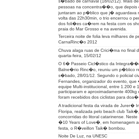
s�bado de carnaval (18/02/12). Mais de 
pessoas na concentra��o, que depois 
juntaram ao p�blico que j� aguardava n
volta das 22h30min, o trio encerrou o per
dos foli�es ca�rem na festa com os sh
praia do Mar Grosso e na avenida.
Terceira noite de folia leva milhares de 
CarnaRinc�o 2012
Chuva alaga ruas de Crici�ma no final d
quarta-feira, 15/02/12
O 6� Passeio Cicl�stico da Integra��o
Balne�rio Rinc�o, reuniu um p�blico r
s�bado, 28/01/12. Segundo o policial civi
Fernandes, organizador do evento, que
equipe Multi-institucional, entre 1.200 e
participaram e aproximadamente 400kg 
foram recebidos dos ciclistas para doa
A tradicional festa da virada de Jurer� I
Floripa, realizada pelo beach club Taik�
concorridas do litoral catarinense. Nest
�10 Years of Love�, em homenagem ao
festa, o R�veillon Taik� bombou.
Noite De Luz, na UNESC