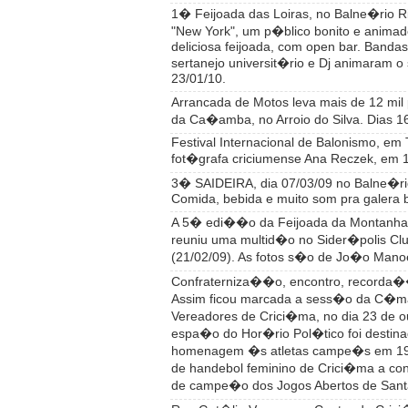
1� Feijoada das Loiras, no Balne�rio R
"New York", um p�blico bonito e anima
deliciosa feijoada, com open bar. Banda
sertanejo universit�rio e Dj animaram 
23/01/10.
Arrancada de Motos leva mais de 12 mil
da Ca�amba, no Arroio do Silva. Dias 16
Festival Internacional de Balonismo, em 
fot�grafa criciumense Ana Reczek, em 1
3� SAIDEIRA, dia 07/03/09 no Balne�r
Comida, bebida e muito som pra galera b
A 5� edi��o da Feijoada da Montanha,
reuniu uma multid�o no Sider�polis C
(21/02/09). As fotos s�o de Jo�o Mano
Confraterniza��o, encontro, record
Assim ficou marcada a sess�o da C�m
Vereadores de Crici�ma, no dia 23 de o
espa�o do Hor�rio Pol�tico foi destin
homenagem �s atletas campe�s em 19
de handebol feminino de Crici�ma a con
de campe�o dos Jogos Abertos de Santa