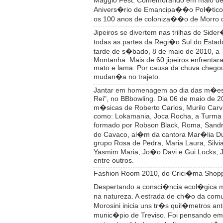
Maggio Fest. Comemorando em maio d
Anivers�rio de Emancipa��o Pol�tico-A
os 100 anos de coloniza��o de Morro
Jipeiros se divertem nas trilhas de Sider
todas as partes da Regi�o Sul do Estado
tarde de s�bado, 8 de maio de 2010, a T
Montanha. Mais de 60 jipeiros enfrentar
mato e lama. Por causa da chuva chego
mudan�a no trajeto.
Jantar em homenagem ao dia das m�es
Rei", no BBbowling. Dia 06 de maio de 
m�sicas de Roberto Carlos, Murilo Carv
como: Lokamania, Joca Rocha, a Turma
formado por Robson Black, Roma, Sand
do Cavaco, al�m da cantora Mar�lia Dut
grupo Rosa de Pedra, Maria Laura, Silvia
Yasmim Maria, Jo�o Davi e Gui Locks, 
entre outros.
Fashion Room 2010, do Crici�ma Shopp
Despertando a consci�ncia ecol�gica
na natureza. A estrada de ch�o da com
Morosini inicia uns tr�s quil�metros an
munic�pio de Treviso. Foi pensando em