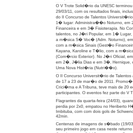
O V Trote Solid�rio da UNESC terminou 
29/03/11, com os resultados finais, inc
do II Concurso de Talentos Universit�rio
1� lugar: Administra��o Noturno, em
Financeira e em 3� Fisioterapia. No Co
talentos, no J�ri Popular, em 1� Lugar,
a m�sica S� Voc� (Adm. Noturno), em
com a m�sica Sinais (Gest�o Financei
Kayana, Karoline e T�lio, com a m�si
(Com�rcio Exterior). No J�ri Oficial, e
em 2�, J�lia Dias e em 3�, Hernique,
Uma Nova Hist�ria (Nutri��o).
O II Concurso Universit�rio de Talento
de 17 a 23 de mar�o de 2011. Promo
Crici�ma e A Tribuna, teve mais de 20 e
participantes. O eventos fez parte do V T
Flagrantes da quarta-feira (24/03), qua
perdia por 2x0, empatou no Heriberto H
Imbituba, com com dois gols de Schwenc
42min.
Centenas de imagens de s�bado (19/03
seu primeiro jogo em casa neste return