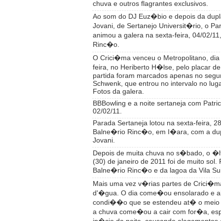
chuva e outros flagrantes exclusivos.
Ao som do DJ Euz�bio e depois da dupla
Jovani, de Sertanejo Universit�rio, o Pa
animou a galera na sexta-feira, 04/02/11
Rinc�o.
O Crici�ma venceu o Metropolitano, dia 
feira, no Heriberto H�lse, pelo placar de
partida foram marcados apenas no segu
Schwenk, que entrou no intervalo no lug
Fotos da galera.
BBBowling e a noite sertaneja com Patric
02/02/11.
Parada Sertaneja lotou na sexta-feira, 28
Balne�rio Rinc�o, em I�ara, com a dup
Jovani.
Depois de muita chuva no s�bado, o �
(30) de janeiro de 2011 foi de muito sol.
Balne�rio Rinc�o e da lagoa da Vila S
Mais uma vez v�rias partes de Crici�m
d'�gua. O dia come�ou ensolarado e a
condi��o que se estendeu at� o meio d
a chuva come�ou a cair com for�a, esp