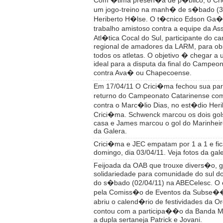
Com �tima presen�a de p�blico, o Cri
um jogo-treino na manh� de s�bado (30
Heriberto H�lse. O t�cnico Edson Ga�c
trabalho amistoso contra a equipe da 
Atl�tica Cocal do Sul, participante do 
regional de amadores da LARM, para ob
todos os atletas. O objetivo � chegar
ideal para a disputa da final do Campeo
contra Ava� ou Chapecoense.
Em 17/04/11 O Crici�ma fechou sua pa
returno do Campeonato Catarinense com 
contra o Marc�lio Dias, no est�dio Her
Crici�ma. Schwenck marcou os dois gol
casa e James marcou o gol do Marinheiro
da Galera.
Crici�ma e JEC empatam por 1 a 1 e fic
domingo, dia 03/04/11. Veja fotos da gale
Feijoada da OAB que trouxe divers�o, 
solidariedade para comunidade do sul do
do s�bado (02/04/11) na ABECelesc. O 
pela Comiss�o de Eventos da Subse�
abriu o calend�rio de festividades da 
contou com a participa��o da Banda Me
a dupla sertaneja Patrick e Jovani.