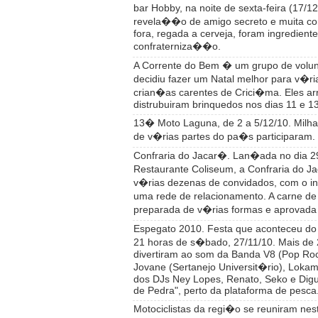
bar Hobby, na noite de sexta-feira (17/1
revela��o de amigo secreto e muita co
fora, regada a cerveja, foram ingredien
confraterniza��o.
A Corrente do Bem � um grupo de volu
decidiu fazer um Natal melhor para v�r
crian�as carentes de Crici�ma. Eles a
distrubuiram brinquedos nos dias 11 e 13
13� Moto Laguna, de 2 a 5/12/10. Milh
de v�rias partes do pa�s participaram.
Confraria do Jacar�. Lan�ada no dia 29
Restaurante Coliseum, a Confraria do J
v�rias dezenas de convidados, com o intu
uma rede de relacionamento. A carne de 
preparada de v�rias formas e aprovada
Espegato 2010. Festa que aconteceu do
21 horas de s�bado, 27/11/10. Mais de 
divertiram ao som da Banda V8 (Pop Rock
Jovane (Sertanejo Universit�rio), Loka
dos DJs Ney Lopes, Renato, Seko e Digu
de Pedra", perto da plataforma de pesca
Motociclistas da regi�o se reuniram ne