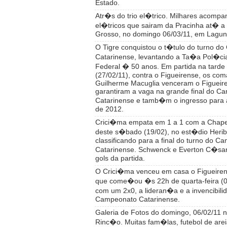
Estado.
Atr�s do trio el�trico. Milhares acompa
el�tricos que sairam da Pracinha at� a
Grosso, no domingo 06/03/11, em Lagun
O Tigre conquistou o t�tulo do turno d
Catarinense, levantando a Ta�a Pol�ci
Federal � 50 anos. Em partida na tarde
(27/02/11), contra o Figueirense, os co
Guilherme Macuglia venceram o Figueire
garantiram a vaga na grande final do C
Catarinense e tamb�m o ingresso para a
de 2012.
Crici�ma empata em 1 a 1 com a Chape
deste s�bado (19/02), no est�dio Herib
classificando para a final do turno do C
Catarinense. Schwenck e Everton C�sa
gols da partida.
O Crici�ma venceu em casa o Figueiren
que come�ou �s 22h de quarta-feira (09
com um 2x0, a lideran�a e a invencibilid
Campeonato Catarinense.
Galeria de Fotos do domingo, 06/02/11 
Rinc�o. Muitas fam�las, futebol de are