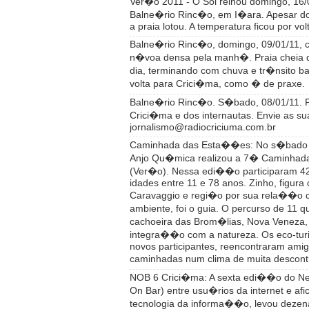
Ver�o 2011 - O Sol reinou domingo, 16/
Balne�rio Rinc�o, em I�ara. Apesar do 
a praia lotou. A temperatura ficou por vo
Balne�rio Rinc�o, domingo, 09/01/11, c
n�voa densa pela manh�. Praia cheia d
dia, terminando com chuva e tr�nsito ba
volta para Crici�ma, como � de praxe.
Balne�rio Rinc�o. S�bado, 08/01/11. 
Crici�ma e dos internautas. Envie as su
jornalismo@radiocriciuma.com.br
Caminhada das Esta��es: No s�bado (
Anjo Qu�mica realizou a 7� Caminha
(Ver�o). Nessa edi��o participaram 4
idades entre 11 e 78 anos. Zinho, figura
Caravaggio e regi�o por sua rela��o 
ambiente, foi o guia. O percurso de 11 
cachoeira das Brom�lias, Nova Veneza, 
integra��o com a natureza. Os eco-tur
novos participantes, reencontraram amig
caminhadas num clima de muita desco
NOB 6 Crici�ma: A sexta edi��o do Ne
On Bar) entre usu�rios da internet e afi
tecnologia da informa��o, levou dezen