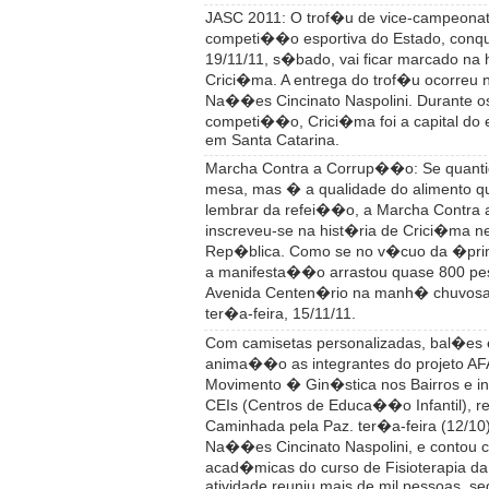
JASC 2011: O trof�u de vice-campeonat
competi��o esportiva do Estado, conqu
19/11/11, s�bado, vai ficar marcado na 
Crici�ma. A entrega do trof�u ocorreu 
Na��es Cincinato Naspolini. Durante os
competi��o, Crici�ma foi a capital do
em Santa Catarina.
Marcha Contra a Corrup��o: Se quant
mesa, mas � a qualidade do alimento qu
lembrar da refei��o, a Marcha Contr
inscreveu-se na hist�ria de Crici�ma ne
Rep�blica. Como se no v�cuo da �pr
a manifesta��o arrastou quase 800 pe
Avenida Centen�rio na manh� chuvosa 
ter�a-feira, 15/11/11.
Com camisetas personalizadas, bal�es 
anima��o as integrantes do projeto A
Movimento � Gin�stica nos Bairros e in
CEIs (Centros de Educa��o Infantil), re
Caminhada pela Paz. ter�a-feira (12/10
Na��es Cincinato Naspolini, e contou 
acad�micas do curso de Fisioterapia da
atividade reuniu mais de mil pessoas, s