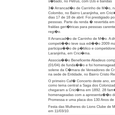
s�bado, no Petrus, com DJs e bandas
3� Arrancad�o de Carrinho de M�o, n
Colombo, no Bairro Laranjinha, em Cric
dias 17 de 18 de abril. Foi prestigiado po
pessoas. Parte da renda � revertida em
fraldas geri�tricas para pessoas carent
regi�o.
II Arrancad�o de Carrinho de M�o. A di
competi��o teve sua edi��o 2009 ma
participa��o de p�blico e competidores
Laranjinha, em Crici�ma.
Associa��o Beneficente Abadeus comp
(01/04) de funda��o e foi homenagea
solene da C�mara de Vereadores de Cri
na sede de Entidade, no Bairro Cristo Re
O primeiro Caf� Concerto deste ano, em
como tema central a Saga dos Coloniza
chegaram a Crici�ma em 1892. 28 fam�
homenageadas com a apresenta��o do 
Promessa e uma placa dos 130 Anos de
Festa das Mulheres do Lions Clube de
em 11/03/10.