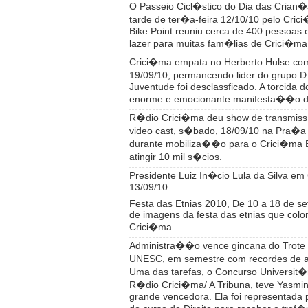
O Passeio Cicl�stico do Dia das Crian�a
tarde de ter�a-feira 12/10/10 pelo Cric
Bike Point reuniu cerca de 400 pessoas 
lazer para muitas fam�lias de Crici�ma
Crici�ma empata no Herberto Hulse com
19/09/10, permancendo lider do grupo D
Juventude foi desclassficado. A torcida d
enorme e emocionante manifesta��o de
R�dio Crici�ma deu show de transmiss
video cast, s�bado, 18/09/10 na Pra�
durante mobiliza��o para o Crici�ma 
atingir 10 mil s�cios.
Presidente Luiz In�cio Lula da Silva em
13/09/10.
Festa das Etnias 2010, De 10 a 18 de s
de imagens da festa das etnias que colo
Crici�ma.
Administra��o vence gincana do Trote 
UNESC, em semestre com recordes de
Uma das tarefas, o Concurso Universit�r
R�dio Crici�ma/ A Tribuna, teve Yasmi
grande vencedora. Ela foi representada