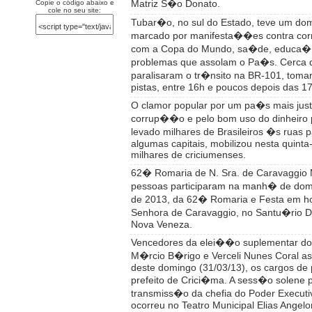
Matriz S�o Donato.
Copie o código abaixo e
cole no seu site:
Tubar�o, no sul do Estado, teve um dom
marcado por manifesta��es contra co
com a Copa do Mundo, sa�de, educa�
problemas que assolam o Pa�s. Cerca 
paralisaram o tr�nsito na BR-101, toma
pistas, entre 16h e poucos depois das 17
O clamor popular por um pa�s mais just
corrup��o e pelo bom uso do dinheiro 
levado milhares de Brasileiros �s ruas 
algumas capitais, mobilizou nesta quinta-
milhares de criciumenses.
62� Romaria de N. Sra. de Caravaggio 
pessoas participaram na manh� de dom
de 2013, da 62� Romaria e Festa em h
Senhora de Caravaggio, no Santu�rio 
Nova Veneza.
Vencedores da elei��o suplementar do
M�rcio B�rigo e Verceli Nunes Coral as
deste domingo (31/03/13), os cargos de p
prefeito de Crici�ma. A sess�o solene 
transmiss�o da chefia do Poder Executi
ocorreu no Teatro Municipal Elias Angelon