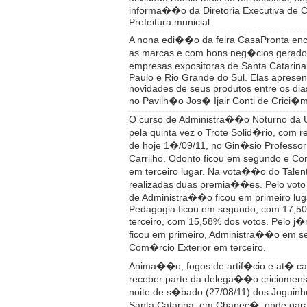
informa��o da Diretoria Executiva d
Prefeitura municial.
A nona edi��o da feira CasaPronta ence
as marcas e com bons neg�cios gerado
empresas expositoras de Santa Catarin
Paulo e Rio Grande do Sul. Elas aprese
novidades de seus produtos entre os dia
no Pavilh�o Jos� Ijair Conti de Crici�
O curso de Administra��o Noturno da 
pela quinta vez o Trote Solid�rio, com r
de hoje 1�/09/11, no Gin�sio Professo
Carrilho. Odonto ficou em segundo e Co
em terceiro lugar. Na vota��o do Talen
realizadas duas premia��es. Pelo voto 
de Administra��o ficou em primeiro lug
Pedagogia ficou em segundo, com 17,5
terceiro, com 15,58% dos votos. Pelo j�
ficou em primeiro, Administra��o em s
Com�rcio Exterior em terceiro.
Anima��o, fogos de artif�cio e at� ca
receber parte da delega��o criciumen
noite de s�bado (27/08/11) dos Joguinh
Santa Catarina, em Chapec�, onde gara