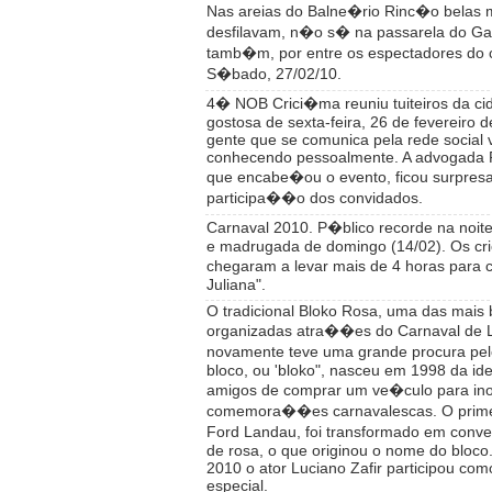
Nas areias do Balne�rio Rinc�o belas 
desfilavam, n�o s� na passarela do Ga
tamb�m, por entre os espectadores do 
S�bado, 27/02/10.
4� NOB Crici�ma reuniu tuiteiros da ci
gostosa de sexta-feira, 26 de fevereiro 
gente que se comunica pela rede social v
conhecendo pessoalmente. A advogada P
que encabe�ou o evento, ficou surpres
participa��o dos convidados.
Carnaval 2010. P�blico recorde na noit
e madrugada de domingo (14/02). Os cr
chegaram a levar mais de 4 horas para 
Juliana".
O tradicional Bloko Rosa, uma das mais 
organizadas atra��es do Carnaval de 
novamente teve uma grande procura pel
bloco, ou 'bloko", nasceu em 1998 da ide
amigos de comprar um ve�culo para ino
comemora��es carnavalescas. O primei
Ford Landau, foi transformado em conve
de rosa, o que originou o nome do bloco
2010 o ator Luciano Zafir participou co
especial.