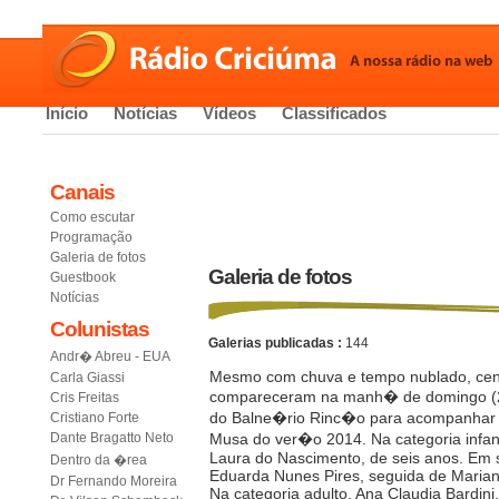
Início
Notícias
Vídeos
Classificados
Canais
Como escutar
Programação
Galeria de fotos
Galeria de fotos
Guestbook
Notícias
Colunistas
Galerias publicadas :
144
Andr� Abreu - EUA
Mesmo com chuva e tempo nublado, cen
Carla Giassi
compareceram na manh� de domingo (26
Cris Freitas
do Balne�rio Rinc�o para acompanhar 
Cristiano Forte
Dante Bragatto Neto
Musa do ver�o 2014. Na categoria infantil
Laura do Nascimento, de seis anos. Em 
Dentro da �rea
Eduarda Nunes Pires, seguida de Marian
Dr Fernando Moreira
Na categoria adulto, Ana Claudia Bardini,