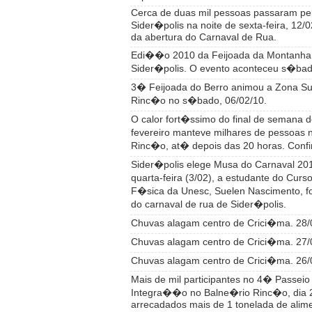
Cerca de duas mil pessoas passaram pel
Sider�polis na noite de sexta-feira, 12/0
da abertura do Carnaval de Rua.
Edi��o 2010 da Feijoada da Montanha
Sider�polis. O evento aconteceu s�bad
3� Feijoada do Berro animou a Zona Su
Rinc�o no s�bado, 06/02/10.
O calor fort�ssimo do final de semana d
fevereiro manteve milhares de pessoas 
Rinc�o, at� depois das 20 horas. Confi
Sider�polis elege Musa do Carnaval 201
quarta-feira (3/02), a estudante do Cu
F�sica da Unesc, Suelen Nascimento, fo
do carnaval de rua de Sider�polis.
Chuvas alagam centro de Crici�ma. 28/
Chuvas alagam centro de Crici�ma. 27/
Chuvas alagam centro de Crici�ma. 26/
Mais de mil participantes no 4� Passeio
Integra��o no Balne�rio Rinc�o, dia 
arrecadados mais de 1 tonelada de alim