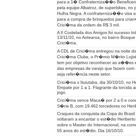
para a 1� Confraterniza��o Beneficen
pela equipe Albatroz, de superbikes, no
Hulha Negra. A confraterniza��o visa a
para a compra de brinquedos para cria
Crici�ma da ordem de R$ 3 mil.
A II Costelada dos Amigos foi sucesso tot
13/11/10, no Aotearoa, no bairro Bosqu
Crici�ma.
A CDL de Crici�ma entregou na noite do 
Crici�ma Clube, o Pr�mio M�rito Lojis
tem por objetivo reconhecer as a��es e
das empresas de varejo que fazem com
seja refer�ncia neste setor.
Crici�ma x Ituiutaba, dia 30/10/10, no H
Empate por 1 a 1. Flagrante da torcida a
jogo.
Crici�ma vence Maca� por 2 a 0 e con
S�rie B, com 19.462 torcedores no Heri
Craques da conquista da Copa do Brasil 
voltaram a encantar o est�dio Heribert
sobre o Master do Internacional, na 
55 anos do est�dio. Dia 16/10/10.