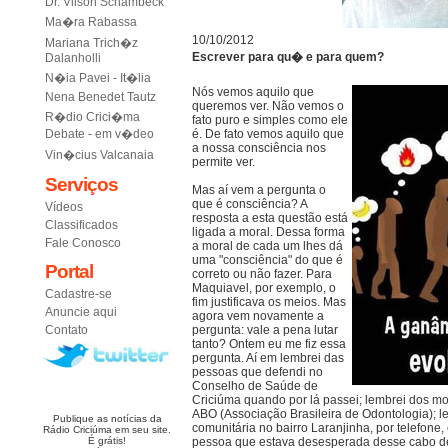
Dr. Vilson Schambeck
Ma�ra Rabassa
10/10/2012
Mariana Trich�z
Escrever para qu� e para quem?
Dalanholli
N�ia Pavei - It�lia
Nós vemos aquilo que
Nena Benedet Tautz
queremos ver. Não vemos o
R�dio Crici�ma
fato puro e simples como ele
Debate - em v�deo
é. De fato vemos aquilo que
a nossa consciência nos
Vin�cius Valcanaia
permite ver.
Serviços
Mas aí vem a pergunta o
que é consciência? A
Vídeos
resposta a esta questão está
Classificados
ligada a moral. Dessa forma
Fale Conosco
a moral de cada um lhes dá
uma "consciência" do que é
Portal
correto ou não fazer. Para
Maquiavel, por exemplo, o
Cadastre-se
fim justificava os meios. Mas
Anuncie aqui
agora vem novamente a
Contato
pergunta: vale a pena lutar
tanto? Ontem eu me fiz essa
pergunta. Aí em lembrei das
pessoas que defendi no
Conselho de Saúde de
Criciúma quando por lá passei; lembrei dos m
ABO (Associação Brasileira de Odontologia); 
Publique as notícias da
comunitária no bairro Laranjinha, por telefon
Rádio Criciúma em seu site.
É grátis!
pessoa que estava desesperada desse cabo de 