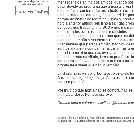
Copie o código abaixo e
mensagens de ânimo dos amigos, quando por 
cole no seu site:
casa, devido ao programa que a nossa igreja t
intermináveis conferências estaduais e nacion
minha cidade, estado e região; lembrei de q
parada de ônibus de Morro da Fumaça, porque o 
no dia anterior ajudou seu filho a sair das dro
dentistas que trabalham no SUS e que me ma
determinados eventos em seus municípios; lem
que sofrem calados por não terem quem os def
e lembrei que não serei eterno. Por isso decidi:
lutar, mesmo que pareça em vão, não vou desis
sonhos, da minha companheira, da minha igreja
quando lêem algo que escrevo se vêem ali rep
de ser honrado na vitória, firme no propósito, l
vou desistir, não vou me calar, vou continuar.
próprio ler e saber que não foi em vão.
Já chorei, já ri, e sigo forte, na esperança de 
Aos meus amigos digo, força! Àqueles que nã
sua compreensão.
Por fim digo que honra não se compra, não se 
minha bandeira. Por isso escrevo.
Contato com o colunista: ssvilson@hotmail.co
(O site Rádio Criciúma.com.br não se responsabiliza pela p
"Colunistas" ou outras páginas do site, sendo seus titulares 