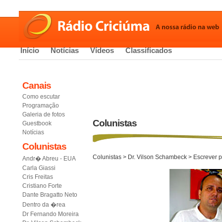
Início
Notícias
Vídeos
Classificados
Canais
Como escutar
Programação
Galeria de fotos
Colunistas
Guestbook
Notícias
Colunistas
Colunistas
>
Dr. Vilson Schambeck
> Escrever 
Andr� Abreu - EUA
Carla Giassi
Cris Freitas
Cristiano Forte
Dante Bragatto Neto
Dentro da �rea
Dr Fernando Moreira