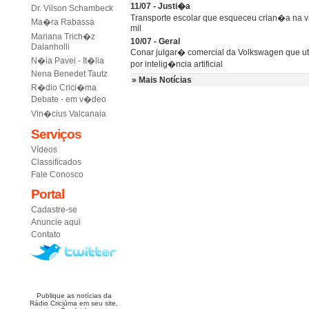
11/07 - Justi�a
Dr. Vilson Schambeck
Transporte escolar que esqueceu crian�a na 
Ma�ra Rabassa
mil
Mariana Trich�z
10/07 - Geral
Dalanholli
Conar julgar� comercial da Volkswagen que uti
N�ia Pavei - It�lia
por intelig�ncia artificial
Nena Benedet Tautz
» Mais Notícias
R�dio Crici�ma
Debate - em v�deo
Vin�cius Valcanaia
Serviços
Vídeos
Classificados
Fale Conosco
Portal
Cadastre-se
Anuncie aqui
Contato
Publique as notícias da
Rádio Criciúma em seu site.