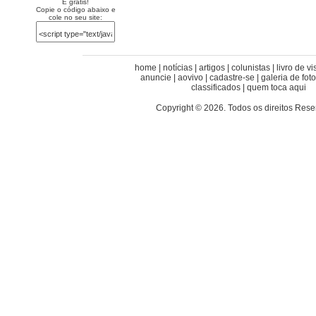
É grátis!
Copie o código abaixo e
cole no seu site:
home
|
notícias
|
artigos
|
colunistas
|
livro de vi
anuncie
|
aovivo
|
cadastre-se
|
galeria de fot
classificados
|
quem toca aqui
Copyright © 2026. Todos os direitos Res