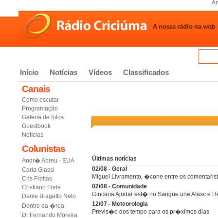
An
Início
Notícias
Vídeos
Classificados
Canais
Como escutar
Programação
Galeria de fotos
Guestbook
Notícias
Colunistas
Últimas notícias
Andr� Abreu - EUA
02/08 - Geral
Carla Giassi
Miguel Livramento, �cone entre os comentarist
Cris Freitas
02/08 - Comunidade
Cristiano Forte
Gincana Ajudar est� no Sangue une Afasc e He
Dante Bragatto Neto
12/07 - Meteorologia
Dentro da �rea
Previs�o dos tempo para os pr�ximos dias
Dr Fernando Moreira